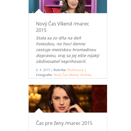
Nový Čas Víkend /marec
2015
Stala sa zo dňa na deň
hviezdou, no hoci denne
cestuje mestskou hromadnou
dopravou, vraj sa jej ešte nijaký
obdivovateľ neprihovoril.
6. 4. 2015 |
Rubrika:
Rozhovory
|
Fotografie:
Nový Čas víkend, Andrea
Jacenková
Komentáre:
1
Čas pre ženy /marec 2015