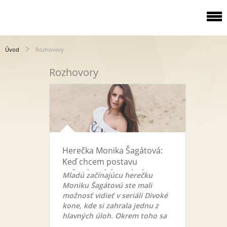
Úvod
Rozhovory
Rozhovory
Herečka Monika Šagátová:
Keď chcem postavu
naštudovať dopodrobna,
Mladú začínajúcu herečku
príprava trvá aj niekoľko
Moniku Šagátovú ste mali
týždňov /november 2017
možnosť vidieť v seriáli Divoké
kone, kde si zahrala jednu z
hlavných úloh. Okrem toho sa
však objavila i v niekoľkých