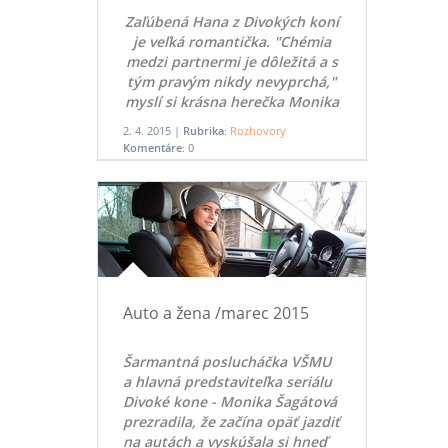
Zaľúbená Hana z Divokých koní
je veľká romantička. "Chémia
medzi partnermi je dôležitá a s
tým pravým nikdy nevyprchá,"
myslí si krásna herečka Monika
Šagátová (22).
2. 4. 2015 |
Rubrika:
Rozhovory
Komentáre:
0
Auto a žena /marec 2015
Šarmantná poslucháčka VŠMU
a hlavná predstaviteľka seriálu
Divoké kone - Monika Šagátová
prezradila, že začína opäť jazdiť
na autách a vyskúšala si hneď