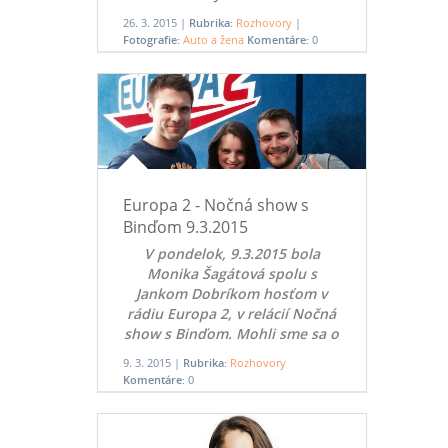
luxusný trojlitrový turbodiesel
26. 3. 2015 |
Rubrika:
Rozhovory
|
VW Touareg V6 TDI
Fotografie:
Auto a žena
Komentáre:
0
Europa 2 - Nočná show s
Binďom 9.3.2015
V pondelok, 9.3.2015 bola
Monika Šagátová spolu s
Jankom Dobríkom hosťom v
rádiu Europa 2, v relácií Nočná
show s Binďom. Mohli sme sa o
nej dozvedieť aj pár nových
9. 3. 2015 |
Rubrika:
Rozhovory
vecí.
Komentáre:
0