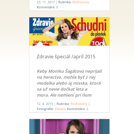
23. 11. 2017 |
Rubrika:
Rozhovory
divadelných inscenáciách
Komentáre:
0
Slovenského národného
divadla a intenzívne sa venuje
štúdiu na VŠMU v Bratislave. V
rozhovore sme sa zamerali na
jej doterajšie herecké
skúsenosti.
Zdravie špeciál /apríl 2015
Keby Moniku Šagátovú neprijali
na herectvo, mohla byť z nej
modelka alebo aj misska, ktorá
sa už nevie dočkať leta a
mora. Ale nemieni pri ňom
vylihovať!
12. 4. 2015 |
Rubrika:
Rozhovory
|
Fotografie:
Zdravie
Komentáre:
2