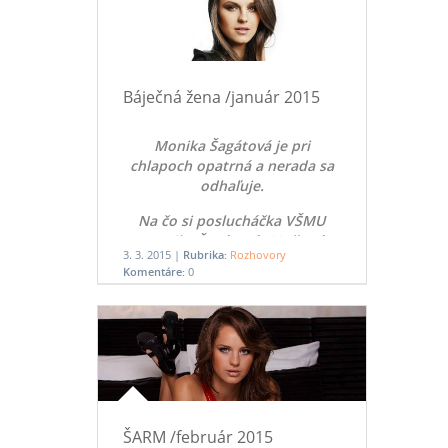
Báječná žena /január 2015
Monika Šagátová je pri
chlapoch opatrná a nerada sa
odhaľuje.
Na čo si poslucháčka VŠMU
Monika Šagátová (23) šetrí
3. 3. 2015 |
Rubrika:
Rozhovory
zarobené peniaze?
Komentáre:
0
ŠARM /február 2015