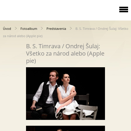
Úvod
Fotoalbum
Predstavenia
B. S. Timrava / Ondrej Šulaj: Všetko
za národ alebo (Apple pie)
B. S. Timrava / Ondrej Šulaj:
Všetko za národ alebo (Apple
pie)