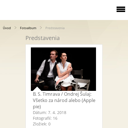
Úvod
Fotoalbum
Predstavenia
Predstavenia
B. S. Timrava / Ondrej Šulaj:
Všetko za národ alebo (Apple
pie)
Dátum:
7. 4. 2018
Fotografií:
16
Zložiek:
0