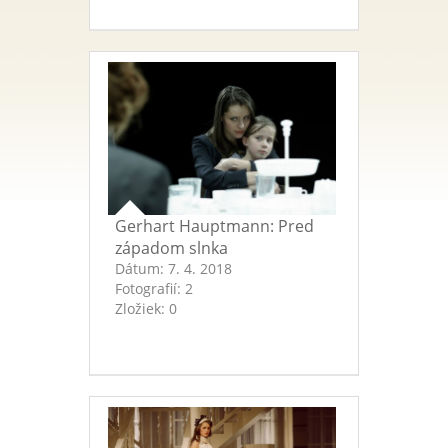
Gerhart Hauptmann: Pred
západom slnka
Dátum:
7. 4. 2018
Fotografií:
2
Zložiek:
0